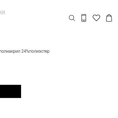
ЖИ
%полиакрил 24%полиэстер