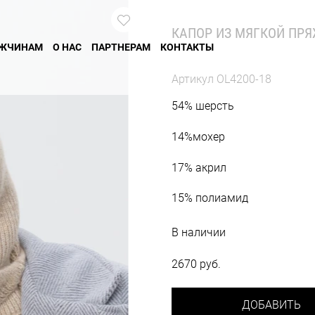
КАПОР ИЗ МЯГКОЙ ПР
ЖЧИНАМ
О НАС
ПАРТНЕРАМ
КОНТАКТЫ
Артикул
OL4200-18
54% шерсть
14%мохер
17% акрил
15% полиамид
В наличии
2670 руб.
ДОБАВИТЬ